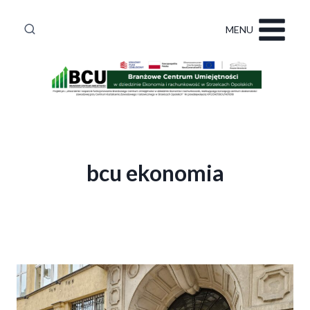
Przejdź
do
MENU
treści
bcu ekonomia