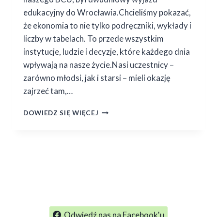
edukacyjny do Wrocławia.Chcieliśmy pokazać,
że ekonomia to nie tylko podręczniki, wykłady i
liczby w tabelach. To przede wszystkim
instytucje, ludzie i decyzje, które każdego dnia
wpływają na nasze życie.Nasi uczestnicy –
zarówno młodsi, jak i starsi – mieli okazję
zajrzeć tam,…
TAM,
DOWIEDZ SIĘ WIĘCEJ
GDZIE
EKONOMIA
DZIEJE
SIĘ
NAPRAWDĘ
–
RELACJA
1
Z
3
Odwiedź nas na Facebook'u